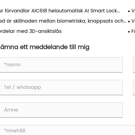
ur förvandlar AIC618 helautomatisk AI Smart Lock
V
msäkerhet?
sä
ad är skillnaden mellan biometriska, knappsats och
V
D elektroniska lås?
bä
ördelar med 3D-ansiktslås
F
Lämna ett meddelande till mig