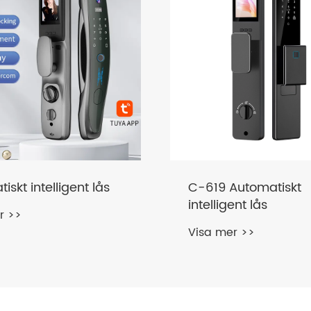
vtryck vattentätt
Smart Deadbolt
s trädgårdslås
Visa mer >>
r >>