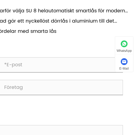
arför välja SU 8 helautomatiskt smartlås för moderna
kerhetsbehov?
ad gör ett nyckellöst dörrlås i aluminium till det
sta valet för modern smart hemsäkerhet
ördelar med smarta lås
WhatsApp
E-Mail