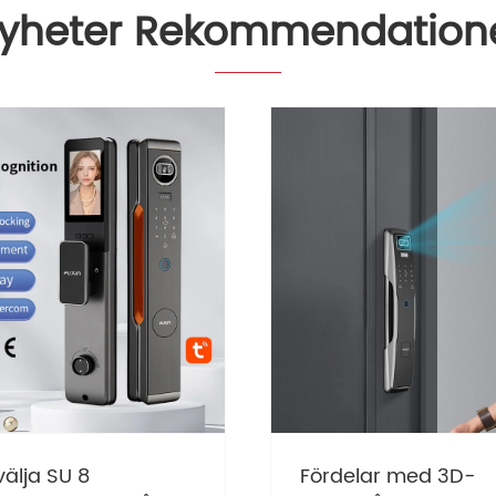
yheter Rekommendation
skillnaden mellan
Hur förvandlar AIC6