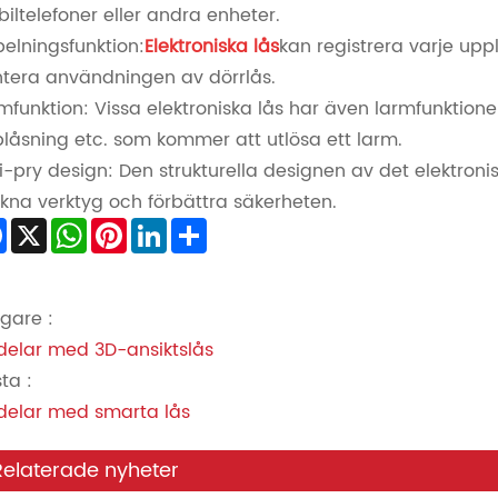
iltelefoner eller andra enheter.
pelningsfunktion:
Elektroniska lås
kan registrera varje uppl
tera användningen av dörrlås.
mfunktion: Vissa elektroniska lås har även larmfunktione
låsning etc. som kommer att utlösa ett larm.
i-pry design: Den strukturella designen av det elektron
ikna verktyg och förbättra säkerheten.
Facebook
X
WhatsApp
Pinterest
LinkedIn
Share
igare :
delar med 3D-ansiktslås
ta :
delar med smarta lås
Relaterade nyheter