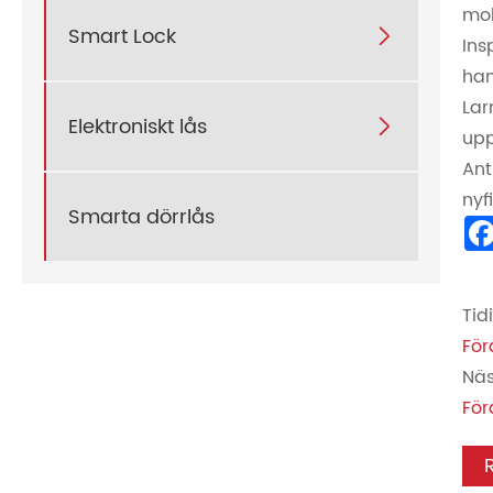
mob
Smart Lock

Ins
han
Lar
Elektroniskt lås

upp
Ant
nyf
Smarta dörrlås
Tid
För
Näs
För