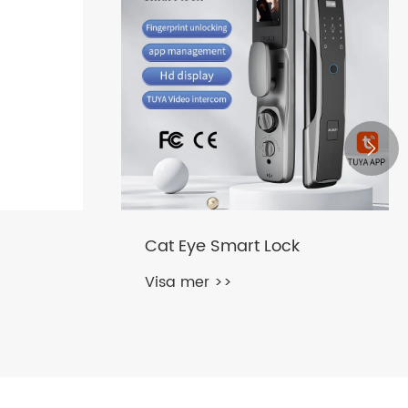

Automatiskt intelligent lås
Visa mer >>