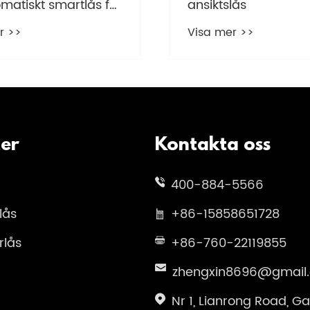
iska, knappsats och
helautomatisk AI Sm
ektroniska lås?
Lock hemsäkerhet?
r >>
Visa mer >>
er
Kontakta oss
400-884-5566
 lås
+86-15858651728
rlås
+86-760-22119855
zhengxin8696@gmail
Nr 1, Lianrong Road, G