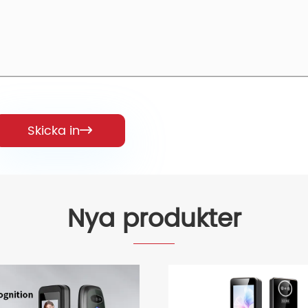
Skicka in

Nya produkter