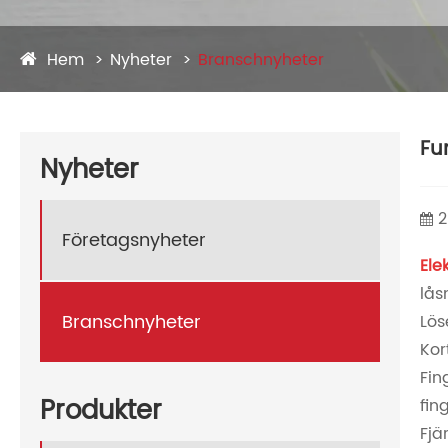
Hem
Nyheter
Branschnyheter
Fu
Nyheter
2
Företagsnyheter
Ele
lås
Branschnyheter
Lös
Kor
Fin
Produkter
fin
Fjä