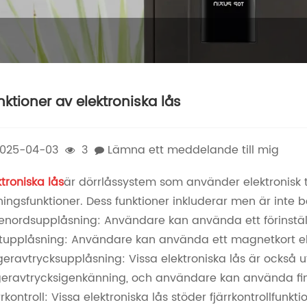
nktioner av elektroniska lås
025-04-03
3
Lämna ett meddelande till mig
ktroniska lås
är dörrlåssystem som använder elektronisk 
ningsfunktioner. Dess funktioner inkluderar men är inte b
enordsupplåsning: Användare kan använda ett förinställt 
tupplåsning: Användare kan använda ett magnetkort eller
geravtrycksupplåsning: Vissa elektroniska lås är också 
geravtrycksigenkänning, och användare kan använda finge
rrkontroll: Vissa elektroniska lås stöder fjärrkontrollfun