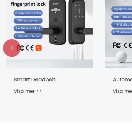

AI580 Helautomatiskt AI
Fingera
Smart Lock
utomhu
Visa mer >>
Visa me