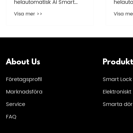
lås
biometr
RFID el
Visa mer >>
Visa me
About Us
Produkt
Företagsprofil
Smart Lock
Marknadsföra
Elektroniskt
Service
Smarta dör
FAQ