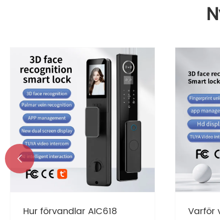
N

Funktioner av elektroniska
Vad är 