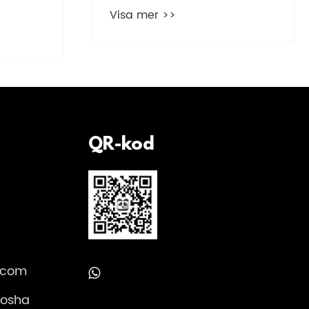
art
helautomatiskt smartlås för
moderna säkerhetsbehov?
Visa mer >>
QR-kod
.com
aosha