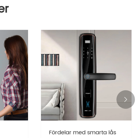
er

18
Varför välja SU 8