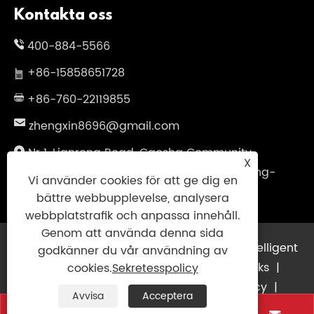
Kontakta oss
400-884-5566
+86-15858651728
+86-760-22119855
zhengxin8696@gmail.com
Nr 1, Lianrong Road, Gaosha Community,
X
Xiaolan Town, Zhongshan City, Guangdong-
Vi använder cookies för att ge dig en
provinsen, Kina
bättre webbupplevelse, analysera
webbplatstrafik och anpassa innehåll.
Genom att använda denna sida
Copyright © 2025 Guangdong Zhengxin Intelligent
godkänner du vår användning av
Technology Co., Ltd. Med ensamrätt.
Links
|
cookies.
Sekretesspolicy
Sitemap
|
RSS
|
XML
|
Sekretesspolicy
|
Avvisa
Acceptera