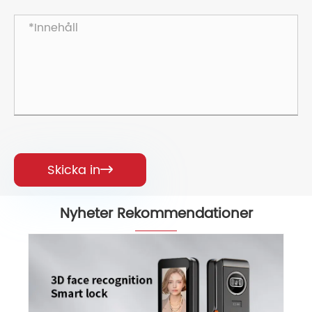
Skicka in

Nyheter Rekommendationer
Fördelar med 3D-ansiktslås
Visa mer >>